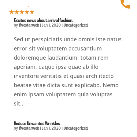
Excited news about arrival fashion.
by
fivestarweb
|
Jan 1, 2020
|
Uncategorized
Sed ut perspiciatis unde omnis iste natus
error sit voluptatem accusantium
doloremque laudantium, totam rem
aperiam, eaque ipsa quae ab illo
inventore veritatis et quasi arch itecto
beatae vitae dicta sunt explicabo. Nemo
enim ipsam voluptatem quia voluptas
sit...
Reduce Unwanted Wrinkles
by
fivestarweb
|
Jan 1, 2020
|
Uncategorized